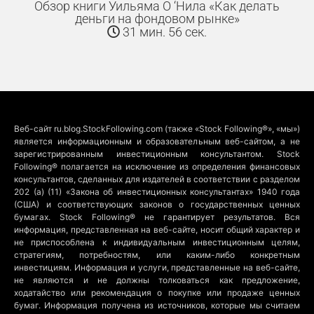
Обзор книги Уильяма О ‘Нила «Как делать
деньги на фондовом рынке»
31 мин. 56 сек.
Веб-сайт ru.blog.StockFollowing.com (также «Stock Following®», «мы»)
является информационным и образовательным веб-сайтом, а не
зарегистрированным инвестиционным консультантом. Stock
Following® полагается на исключение из определения финансовых
консультантов, сделанных для издателей в соответствии с разделом
202 (a) (11) «Закона об инвестиционных консультантах» 1940 года
(США) и соответствующих законов о государственных ценных
бумагах. Stock Following® не гарантирует результатов. Вся
информация, представленная на веб-сайте, носит общий характер и
не приспособлена к индивидуальным инвестиционным целям,
стратегиям, потребностям, или каким-либо конкретным
инвестициям. Информация и услуги, представленные на веб-сайте,
не являются и не должны толковаться как предложение,
ходатайство или рекомендация о покупке или продаже ценных
бумаг. Информация получена из источников, которые мы считаем