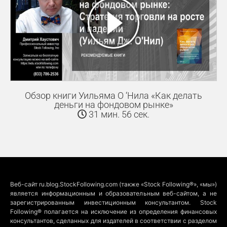
Обзор книги Уильяма О ‘Нила «Как делать
деньги на фондовом рынке»
31 мин. 56 сек.
Веб-сайт ru.blog.StockFollowing.com (также «Stock Following®», «мы»)
является информационным и образовательным веб-сайтом, а не
зарегистрированным инвестиционным консультантом. Stock
Following® полагается на исключение из определения финансовых
консультантов, сделанных для издателей в соответствии с разделом